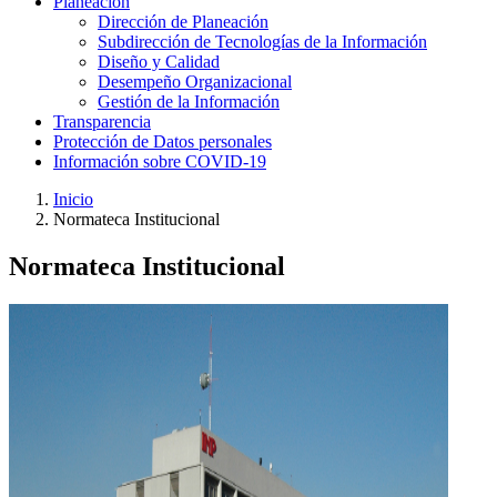
Planeación
Dirección de Planeación
Subdirección de Tecnologías de la Información
Diseño y Calidad
Desempeño Organizacional
Gestión de la Información
Transparencia
Protección de Datos personales
Información sobre COVID-19
Inicio
Normateca Institucional
Normateca Institucional