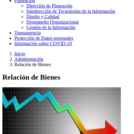
Planeación
Dirección de Planeación
Subdirección de Tecnologías de la Información
Diseño y Calidad
Desempeño Organizacional
Gestión de la Información
Transparencia
Protección de Datos personales
Información sobre COVID-19
Inicio
Administración
Relación de Bienes
Relación de Bienes